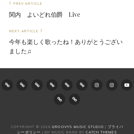
投
Previous
PREV ARTICLE
稿
Post
関内 よいどれ伯爵 Live
ナ
ビ
Next
NEXT ARTICLE
ゲ
Post
今年も楽しく歌ったね！ありがとうござい
ー
ました♫
シ
ョ
ン
ホ
GroovysMusicStudio
Lesson
singing
ボ
LESSON
instagram1
instagra
Y
ー
に
Menu
(歌
イ
SCHEDULE/NEWS
CONTACT
プ
ム
つ
う
ス
ラ
い
こ
ト
イ
COPYRIGHT © 2026
GROOVYS MUSIC STUDIO
|
プライバ
て
と）
レ
シーポリシー
|
MY MUSIC BAND BY
CATCH THEMES
バ