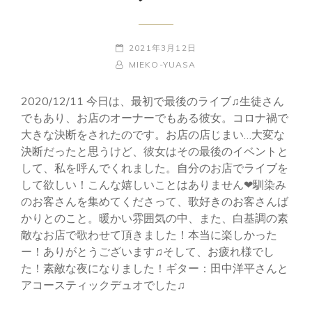
POSTED-
2021年3月12日
ON
BY
BYLINE
MIEKO-YUASA
LINE
2020/12/11 今日は、最初で最後のライブ♫生徒さん
でもあり、お店のオーナーでもある彼女。コロナ禍で
大きな決断をされたのです。お店の店じまい…大変な
決断だったと思うけど、彼女はその最後のイベントと
して、私を呼んでくれました。自分のお店でライブを
して欲しい！こんな嬉しいことはありません❤︎馴染み
のお客さんを集めてくださって、歌好きのお客さんば
かりとのこと。暖かい雰囲気の中、また、白基調の素
敵なお店で歌わせて頂きました！本当に楽しかった
ー！ありがとうございます♫そして、お疲れ様でし
た！素敵な夜になりました！ギター：田中洋平さんと
アコースティックデュオでした♫