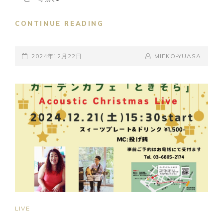
今
CONTINUE READING
年
の
POSTED-
締
BY
BYLINE
2024年12月22日
MIEKO-YUASA
め
ON
LINE
は
や
っ
ぱ
り
こ
こ！
STARBUCKS
COFFEE
駒
沢
1
CAT
LIVE
丁
LINKS
目