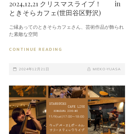
2024,12,21 クリスマスライブ！ in
店
ときそらカフェ(世田谷区野沢)
ジ
ャ
ズ
ご縁あってのときそらカフェさん、芸術作品が飾られ
&
た素敵な空間
ク
リ
2024,12,21
CONTINUE READING
ス
ク
マ
リ
ス
POSTED-
ス
BY
BYLINE
2024年12月21日
MIEKO-YUASA
ラ
マ
ON
LINE
イ
ス
ブ
ラ
イ
ブ！
IN
と
き
そ