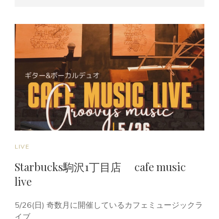
丘
ON
LINE
韻
毎
来
譜
SUPER
DUMPLING
LIVE!!
CAT
LIVE
LINKS
Starbucks駒沢1丁目店 cafe music
live
5/26(日) 奇数月に開催しているカフェミュージックラ
イブ