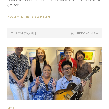
のStar
2024,9.8(SAT)
CONTINUE READING
STARBUCKS
COFFEE
POSTED-
駒
BY
BYLINE
2024年9月8日
MIEKO-YUASA
沢
ON
LINE
1
丁
目
店
カ
フ
ェ
ラ
イ
ブ
CAT
LIVE