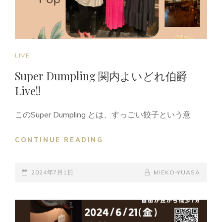
き
そ
ら
カ
フ
CAT
LIVE
ェ
LINKS
ラ
Super Dumpling 関内よいどれ伯爵
イ
Live!!
ブ！
このSuper Dumpling とは、すっごい餃子という意
SUPER
CONTINUE READING
DUMPLING
関
POSTED-
内
BY
BYLINE
2024年7月1日
MIEKO-YUASA
よ
ON
LINE
い
ど
れ