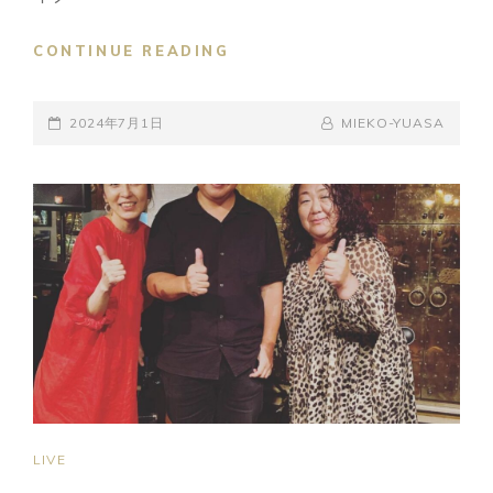
STARBUCKS
CONTINUE READING
駒
沢
POSTED-
1
BY
BYLINE
2024年7月1日
MIEKO-YUASA
丁
ON
LINE
目
店
CAFE
MUSIC
LIVE
CAT
LIVE
LINKS