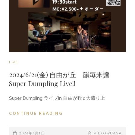
伯
爵
LIVE!!
CAT
LIVE
LINKS
2024/6/21(金) 自由が丘 韻毎来譜
Super Dumpling Live!!
Super Dumpling ライブin 自由が丘♫大盛り上
2024/6/21(金)
CONTINUE READING
自
由
POSTED-
が
BY
BYLINE
2024年7月1日
MIEKO-YUASA