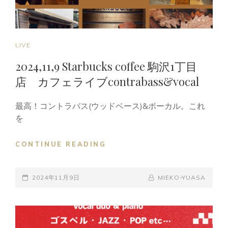
ら
カ
フ
ェ
CAT
LIVE
(世
LINKS
田
2024,11,9 Starbucks coffee 駒沢1丁目
谷
店 カフェライブcontrabass&vocal
区
野
沢)
最高！コントラバス(ウッドベース)&ボーカル。これ
を
2024,11,9
CONTINUE READING
STARBUCKS
COFFEE
POSTED-
駒
BY
BYLINE
2024年11月9日
MIEKO-YUASA
沢
ON
LINE
1
丁
目