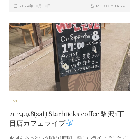
POSTED-
丘
BY
BYLINE
2024年10月18日
MIEKO-YUASA
韻
ON
LINE
毎
来
譜
SUPER
DUMPLING
LIVE!
CAT
LIVE
LINKS
2024,9.8(sat) Starbucks coffee 駒沢1丁
目店カフェライブ
今回もあっという間の1時間。楽しいライブでした♪こ