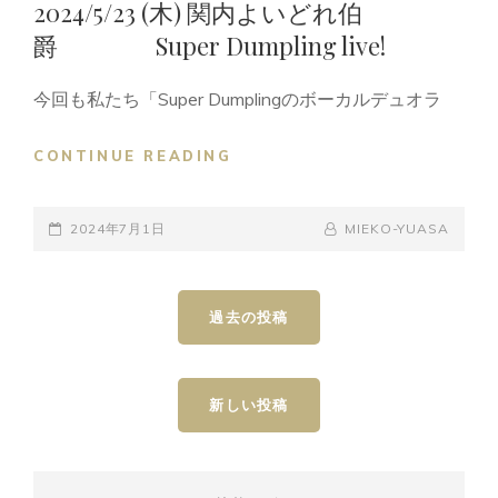
2024/5/23 (木) 関内よいどれ伯
爵 Super Dumpling live!
今回も私たち「Super Dumplingのボーカルデュオラ
2024/5/23
CONTINUE READING
(木)
関
POSTED-
内
BY
BYLINE
2024年7月1日
MIEKO-YUASA
よ
ON
LINE
い
投
ど
過去の投稿
稿
れ
ナ
伯
ビ
爵
ゲ
SUPER
新しい投稿
ー
DUMPLING
LIVE!
シ
ョ