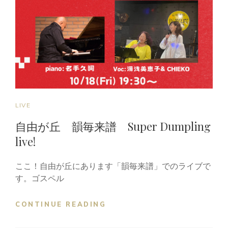
店
カ
フ
ェ
ラ
イ
ブ
CONTRABASS&VOCAL
CAT
LIVE
LINKS
自由が丘 韻毎来譜 Super Dumpling
live!
ここ！自由が丘にあります「韻毎来譜」でのライブで
す。ゴスペル
自
CONTINUE READING
由
が