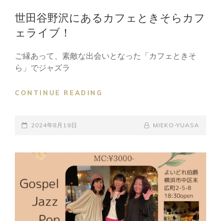
LINKS
世田谷野沢にあるカフェときそらカフ
ェライブ！
ご縁あって、素敵な出会いとなった「カフェときそ
ら」でジャズラ
世
CONTINUE READING
田
谷
POSTED-
野
BY
BYLINE
2024年8月19日
MIEKO-YUASA
沢
ON
LINE
に
あ
る
カ
フ
ェ
と