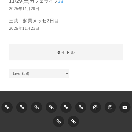
11/29(土)カフェライブ
2025年11月29日
三茶 起業メッセ2日目
2025年11月23日
タイトル
タ
イ
ト
ル
ホ
GroovysMusicStudio
Lesson
singing
ボ
LESSON
instagram1
instagra
Y
ー
に
Menu
(歌
イ
SCHEDULE/NEWS
CONTACT
プ
ム
つ
う
ス