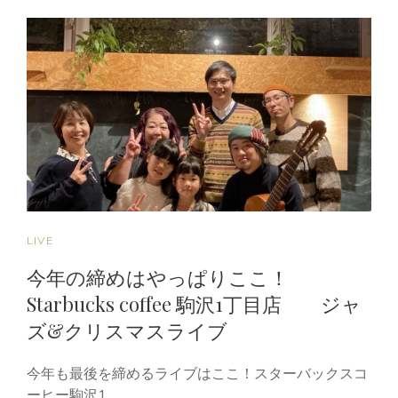
CAT
LIVE
LINKS
今年の締めはやっぱりここ！
Starbucks coffee 駒沢1丁目店 ジャ
ズ&クリスマスライブ
今年も最後を締めるライブはここ！スターバックスコ
ーヒー駒沢1