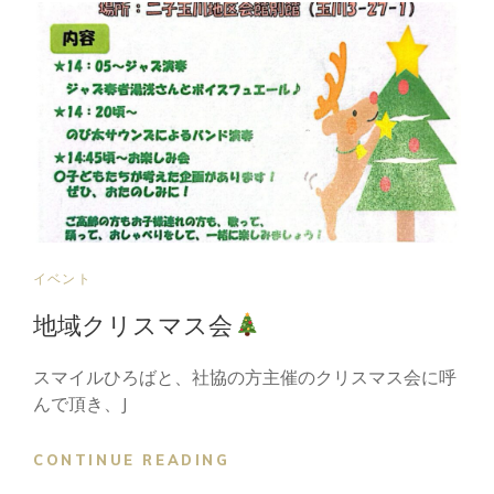
周
年
記
念
カ
フ
ェ
ラ
イ
ブ
CAT
イベント
LINKS
地域クリスマス会
スマイルひろばと、社協の方主催のクリスマス会に呼
んで頂き、J
地
CONTINUE READING
域