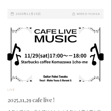
世
田
POSTED-
谷
BY
BYLINE
2025年11月15日
MIEKO-YUASA
区
ON
LINE
起
業
メ
ッ
セ
参
加
CAT
LIVE
LINKS
2025,11,29 cafe live !