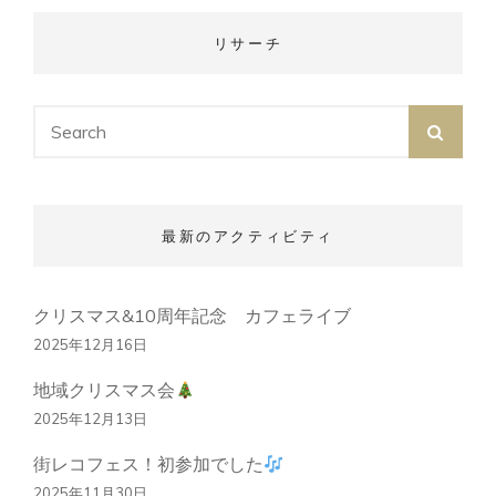
ビ
IN
ゲ
下
リサーチ
ー
北
沢
シ
ョ
Search
ン
SEA
for:
最新のアクティビティ
クリスマス&10周年記念 カフェライブ
2025年12月16日
地域クリスマス会
2025年12月13日
街レコフェス！初参加でした
2025年11月30日