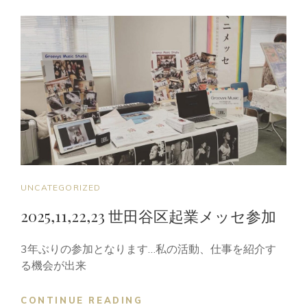
業
メ
ッ
セ！
始
ま
り
ま
し
た
ー！
CAT
UNCATEGORIZED
LINKS
2025,11,22,23 世田谷区起業メッセ参加
3年ぶりの参加となります…私の活動、仕事を紹介す
る機会が出来
2025,11,22,23
CONTINUE READING