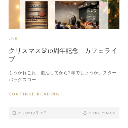
CAT
LIVE
LINKS
クリスマス&10周年記念 カフェライ
ブ
もうかれこれ、復活してから3年でしょうか。スター
バックスコー
ク
CONTINUE READING
リ
ス
POSTED-
マ
BY
BYLINE
2025年12月16日
MIEKO-YUASA
ス
ON
LINE
&10