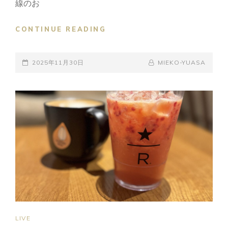
線のお
街
CONTINUE READING
レ
コ
POSTED-
フ
BY
BYLINE
2025年11月30日
MIEKO-YUASA
ェ
ON
LINE
ス！
初
参
加
で
し
た
CAT
LIVE