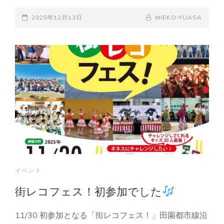
ク
POSTED-
リ
BY
BYLINE
2025年12月13日
MIEKO-YUASA
ス
ON
LINE
マ
ス
会
CAT
イベント
LINKS
街レコフェス！初参加でした
11/30 初参加となる「街レコフェス！」田園都市線沿