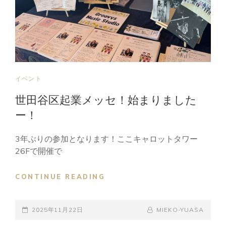
CAT
イベント
LINKS
世田谷区起業メッセ！始まりました
ー！
3年ぶりの参加となります！ここキャロットタワー
26Fで開催で
世
CONTINUE READING
田
谷
POSTED-
区
BY
BYLINE
2025年11月22日
MIEKO-YUASA
起
ON
LINE