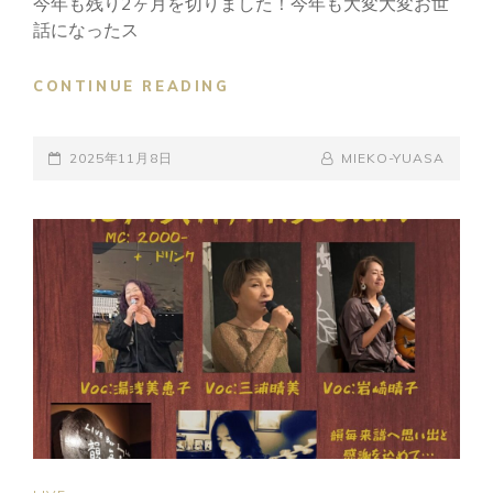
今年も残り2ヶ月を切りました！今年も大変大変お世
話になったス
2025,11,29
CONTINUE READING
CAFE
LIVE
POSTED-
!
BY
BYLINE
2025年11月8日
MIEKO-YUASA
ON
LINE