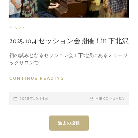
CAT
イベント
LINKS
2025,10,4 セッション会開催！in 下北沢
初の試みとなるセッション会！下北沢にあるミュージ
ックサロンで
2025,10,4
CONTINUE READING
セ
ッ
POSTED-
シ
BY
BYLINE
2025年10月4日
MIEKO-YUASA
ョ
ON
LINE
ン
投
会
過去の投稿
稿
開
ナ
催！