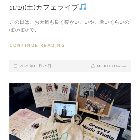
LINKS
11/29(土)カフェライブ
この日は、お天気も良く暖かい、いや、暑いくらいの
ぽかぽかで、
11/29(土)
CONTINUE READING
カ
フ
POSTED-
ェ
BY
BYLINE
2025年11月29日
MIEKO-YUASA
ラ
ON
LINE
イ
ブ