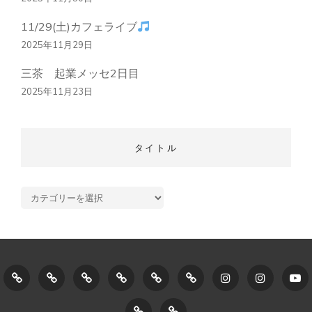
11/29(土)カフェライブ
2025年11月29日
三茶 起業メッセ2日目
2025年11月23日
タイトル
タ
イ
ト
ル
ホ
GroovysMusicStudio
Lesson
singing
ボ
LESSON
instagram1
instagra
Y
ー
に
Menu
(歌
イ
SCHEDULE/NEWS
CONTACT
プ