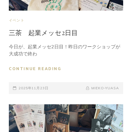
CAT
イベント
LINKS
三茶 起業メッセ2日目
今日が、起業メッセ2日目！昨日のワークショップが
大成功で終わ
三
CONTINUE READING
茶
起
POSTED-
業
BY
BYLINE
2025年11月23日
MIEKO-YUASA
メ
ON
LINE
ッ
セ
2
日
目