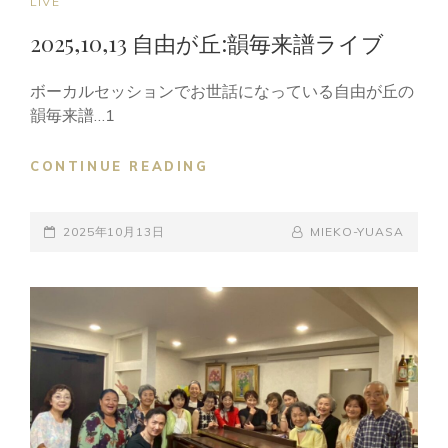
CAT
LIVE
LINKS
2025,10,13 自由が丘:韻毎来譜ライブ
ボーカルセッションでお世話になっている自由が丘の
韻毎来譜…1
2025,10,13
CONTINUE READING
自
由
POSTED-
が
BY
BYLINE
2025年10月13日
MIEKO-YUASA
丘:
ON
LINE
韻
毎
来
譜
ラ
イ
ブ